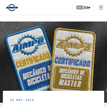
🇪🇸 ES
▾
20 MAY 2026