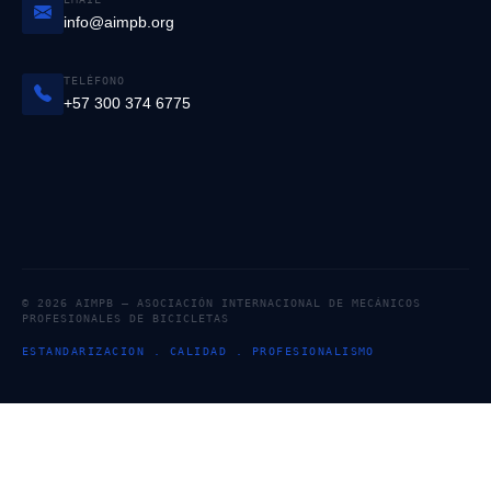
info@aimpb.org
TELÉFONO
+57 300 374 6775
© 2026 AIMPB — ASOCIACIÓN INTERNACIONAL DE MECÁNICOS
PROFESIONALES DE BICICLETAS
ESTANDARIZACION . CALIDAD . PROFESIONALISMO